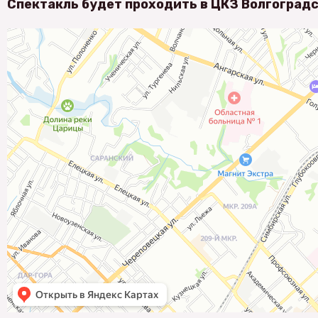
Спектакль будет проходить в ЦКЗ Волгоградс
ГБУК Волгоградская филармония
Филармония в Волгограде
Театрально-концертная касса в Волгограде