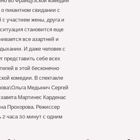
жено во Французской комедии
 о пикантном свидании с
с участием жены, друга и
 ситуация становится еще
чивается все азартней и
дыхании. И даже человек с
т представить себе всех
елей в этой бесконечно
кой комедии. В спектакле
нова\Ольга Медынич Сергей
завета Мартинес Карденас
на Прохорова. Режиссер
 2 часа 30 минут с одним