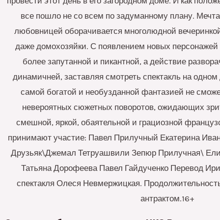
провести этот день в его загородном доме. И как поло
все пошло не со всем по задуманному плану. Мечта
любовницей оборачивается многолюдной вечеринкой 
даже домохозяйки. С появлением новых персонажей
более запутанной и пикантной, а действие развора
динамичней, заставляя смотреть спектакль на одном 
самой богатой и необузданной фантазией не сможе
невероятных сюжетных поворотов, ожидающих зрит
смешной, яркой, обаятельной и грациозной французс
принимают участие: Павел Прилучный Екатерина Ива
Друзьяк\Джемал Тетруашвили Зепюр Прилучная\ Ели
Татьяна Дорофеева Павел Гайдученко Перевод Ири
спектакля Олеся Невмержицкая. Продолжительность
антрактом.16+