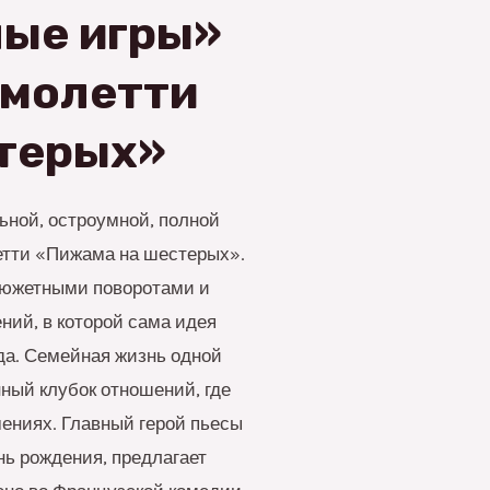
лые игры»
амолетти
терых»
ьной, остроумной, полной
етти «Пижама на шестерых».
сюжетными поворотами и
ний, в которой сама идея
да. Семейная жизнь одной
ный клубок отношений, где
ениях. Главный герой пьесы
нь рождения, предлагает