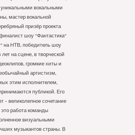
т уникальными вокальными
ны, мастер вокальной
еребряный призёр проекта
 финалист шоу “Фантастика”
!” на НТВ, победитель шоу
лет на сцене, в творческой
деоклипов, громкие хиты и
необычайный артистизм,
емых этим исполнителем,
принимаются публикой. Его
рт – великолепное сочетание
 это работа команды
полненное визуальными
чших музыкантов страны. В