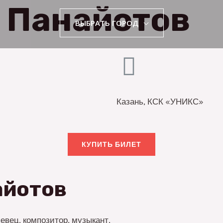
 Панайотов
ВЫБРАТЬ ГОРОД
Казань, КСК «УНИКС»
КУПИТЬ БИЛЕТ
айотов
евец, композитор, музыкант,