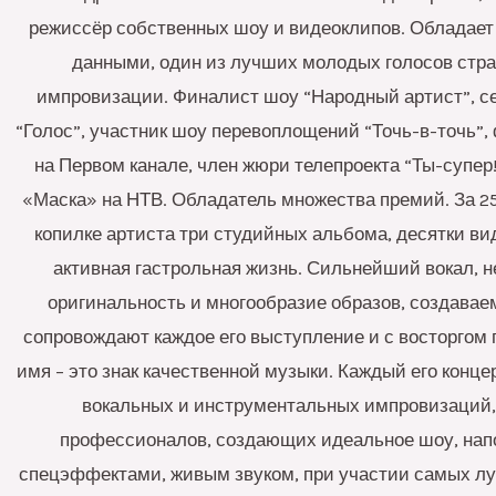
режиссёр собственных шоу и видеоклипов. Обладае
данными, один из лучших молодых голосов стра
импровизации. Финалист шоу “Народный артист”, с
“Голос”, участник шоу перевоплощений “Точь-в-точь”,
на Первом канале, член жюри телепроекта “Ты-супер
«Маска» на НТВ. Обладатель множества премий. За 25 
копилке артиста три студийных альбома, десятки ви
активная гастрольная жизнь. Сильнейший вокал, 
оригинальность и многообразие образов, создава
сопровождают каждое его выступление и с восторгом 
имя – это знак качественной музыки. Каждый его конце
вокальных и инструментальных импровизаций,
профессионалов, создающих идеальное шоу, на
спецэффектами, живым звуком, при участии самых лу