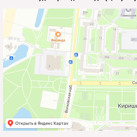
Дворец Культуры Кинеф
Клуб досуга в Киришах
Дом культуры в Киришах