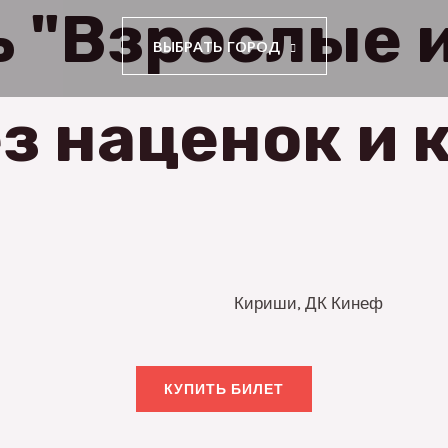
ь "Взрослые 
ВЫБРАТЬ ГОРОД
з наценок и 
Кириши, ДК Кинеф
КУПИТЬ БИЛЕТ