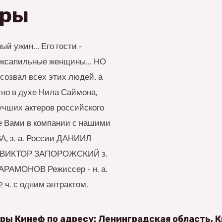
гры
й ужин... Его гости -
ексапильные женщины... НО
 созвал всех этих людей, а
но в духе Нила Саймона,
лучших актеров российского
е Вами в компании с нашими
А, з. а. России ДАНИИЛ
и ВИКТОР ЗАПОРОЖСКИЙ з.
АРАМОНОВ Режиссер - н. а.
ч. с одним антрактом.
ры Кинеф по адресу: Ленинградская область, К