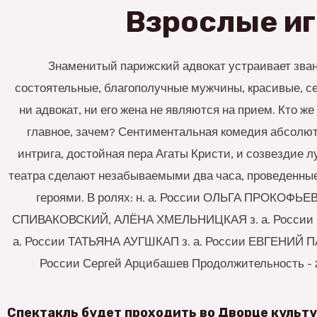
Взрослые и
Знаменитый парижский адвокат устраивает званы
состоятельные, благополучные мужчины, красивые, с
ни адвокат, ни его жена не являются на прием. Кто же
главное, зачем? Сентиментальная комедия абсолют
интрига, достойная пера Агаты Кристи, и созвездие 
театра сделают незабываемыми два часа, проведенны
героями. В ролях: н. а. России ОЛЬГА ПРОКОФЬЕВ
СПИВАКОВСКИЙ, АЛЁНА ХМЕЛЬНИЦКАЯ з. а. Росси
а. России ТАТЬЯНА АУГШКАП з. а. России ЕВГЕНИЙ П
России Сергей Арцибашев Продолжительность - 2 
Спектакль будет проходить во Дворце культу